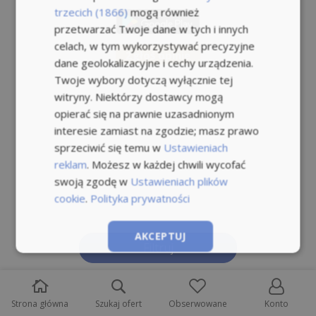
trzecich (1866)
mogą również
przetwarzać Twoje dane w tych i innych
celach, w tym wykorzystywać precyzyjne
Zgłoś opinie
dane geolokalizacyjne i cechy urządzenia.
Twoje wybory dotyczą wyłącznie tej
witryny. Niektórzy dostawcy mogą
opierać się na prawnie uzasadnionym
interesie zamiast na zgodzie; masz prawo
sprzeciwić się temu w
Ustawieniach
reklam
. Możesz w każdej chwili wycofać
swoją zgodę w
Ustawieniach plików
cookie
.
Polityka prywatności
AKCEPTUJ
Filtruj
ODRZUĆ WSZYSTKIE
Strona główna
Szukaj ofert
Obserwowane
Konto
POKAŻ SZCZEGÓŁY