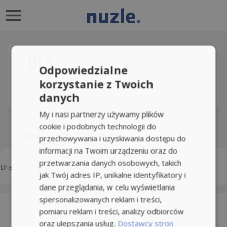
BLS
Odpowiedzialne
korzystanie z Twoich
Obserwuj
danych
My i nasi partnerzy używamy plików
cookie i podobnych technologii do
O firmie
Oferty
Opinie
przechowywania i uzyskiwania dostępu do
informacji na Twoim urządzeniu oraz do
przetwarzania danych osobowych, takich
Brak ofert pracy
jak Twój adres IP, unikalne identyfikatory i
dane przeglądania, w celu wyświetlania
spersonalizowanych reklam i treści,
pomiaru reklam i treści, analizy odbiorców
Praca wg lokalizacji
|
Praca zdalna
|
Praca za granicą
|
oraz ulepszania usług.
Dostawcy stron
Praca wg Firm
|
Regulamin
|
Kontakt Nuzle.pl